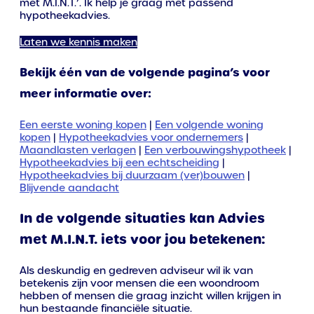
met M.I.N.T.’. Ik help je graag met passend
hypotheekadvies.
Laten we kennis maken
Bekijk één van de volgende pagina’s voor
meer informatie over:
Een eerste woning kopen
|
Een volgende woning
kopen
|
Hypotheekadvies voor ondernemers
|
Maandlasten verlagen
|
Een verbouwingshypotheek
|
Hypotheekadvies bij een echtscheiding
|
Hypotheekadvies bij duurzaam (ver)bouwen
|
Blijvende aandacht
In de volgende situaties kan Advies
met M.I.N.T. iets voor jou betekenen:
Als deskundig en gedreven adviseur wil ik van
betekenis zijn voor mensen die een woondroom
hebben of mensen die graag inzicht willen krijgen in
hun bestaande financiële situatie.