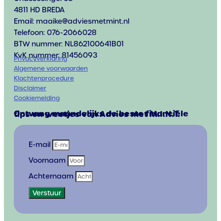
4811 HD BREDA
Email: maaike@adviesmetmint.nl
Telefoon: 076-2066028
BTW nummer: NL862100641B01
KvK nummer: 81456093
Privacyverklaring
Algemene voorwaarden
Klachtenprocedure
Disclaimer
Cookiemelding
Ontvang maandelijks de beste financiële
tips en weetjes van Advies met M.I.N.T.
E-mail
Voornaam
Achternaam
Verstuur