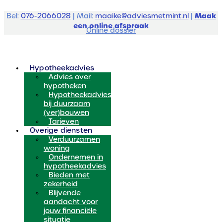
Maak
Bel:
076-2066028
| Mail:
maaike@adviesmetmint.nl
|
een online afspraak
Online dossier
Hypotheekadvies
Advies over
hypotheken
Hypotheekadvies
bij duurzaam
(ver)bouwen
Tarieven
Overige diensten
Verduurzamen
woning
Ondernemen in
hypotheekadvies
Bieden met
zekerheid
Blijvende
aandacht voor
jouw financiële
situatie