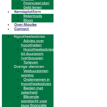
Financieel plan
Geld lenen
Kennisplatform
Rekentools
Blogs
Over Maaike
Contact
Hypotheekadvies
Advies over
hypotheken
Hypotheekadvies
bij duurzaam
(ver)bouwen
Tarieven
Overige diensten
Verduurzamen
woning
Ondernemen in
hypotheekadvies
Bieden met
zekerheid
Blijvende
aandacht voor
jouw financiële