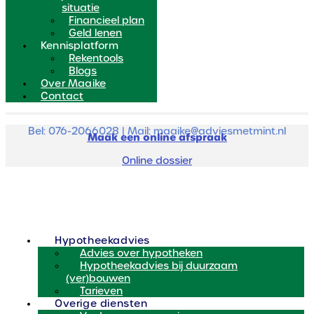
situatie
Financieel plan
Geld lenen
Kennisplatform
Rekentools
Blogs
Over Maaike
Contact
Bel: 076-2066028 | Mail: maaike@adviesmetmint.nl
Maak een online afspraak
Online dossier
Hypotheekadvies
Advies over hypotheken
Hypotheekadvies bij duurzaam
(ver)bouwen
Tarieven
Overige diensten