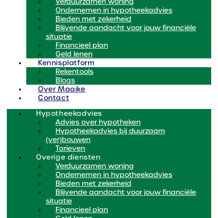
Verduurzamen woning
Ondernemen in hypotheekadvies
Bieden met zekerheid
Blijvende aandacht voor jouw financiële
situatie
Financieel plan
Geld lenen
Kennisplatform
Rekentools
Blogs
Over Maaike
Contact
Hypotheekadvies
Advies over hypotheken
Hypotheekadvies bij duurzaam
(ver)bouwen
Tarieven
Overige diensten
Verduurzamen woning
Ondernemen in hypotheekadvies
Bieden met zekerheid
Blijvende aandacht voor jouw financiële
situatie
Financieel plan