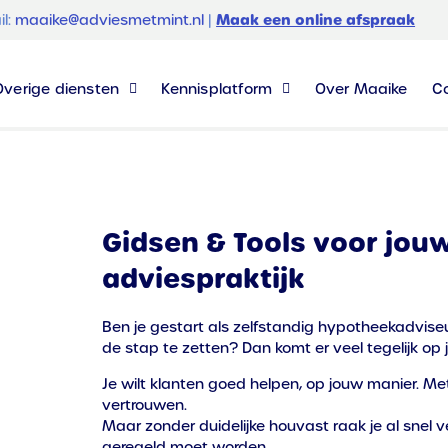
Maak een online afspraak
il:
maaike@adviesmetmint.nl
|
Overige diensten
Kennisplatform
Over Maaike
C
Gidsen & Tools voor jou
adviespraktijk
Ben je gestart als zelfstandig hypotheekadvise
de stap te zetten? Dan komt er veel tegelijk op j
Je wilt klanten goed helpen, op jouw manier. Met
vertrouwen.
Maar zonder duidelijke houvast raak je al snel 
geregeld moet worden.