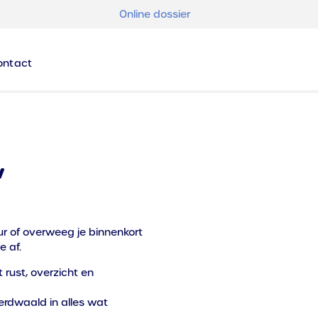
Online dossier
ontact
w
ur of overweeg je binnenkort
e af.
 rust, overzicht en
verdwaald in alles wat