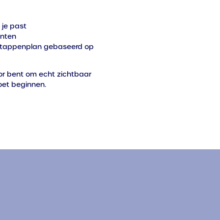
 je past
anten
 stappenplan gebaseerd op
voor bent om echt zichtbaar
oet beginnen.