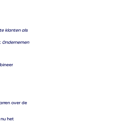
te klanten als
t
Ondernemen
mbineer
parren over de
 nu het