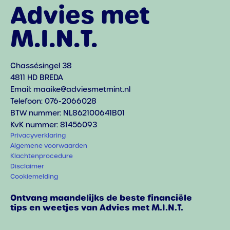
Advies met
M.I.N.T.
Chassésingel 38
4811 HD BREDA
Email: maaike@adviesmetmint.nl
Telefoon: 076-2066028
BTW nummer: NL862100641B01
KvK nummer: 81456093
Privacyverklaring
Algemene voorwaarden
Klachtenprocedure
Disclaimer
Cookiemelding
Ontvang maandelijks de beste financiële
tips en weetjes van Advies met M.I.N.T.