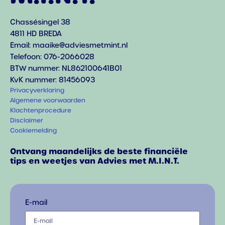
Chassésingel 38
4811 HD BREDA
Email: maaike@adviesmetmint.nl
Telefoon: 076-2066028
BTW nummer: NL862100641B01
KvK nummer: 81456093
Privacyverklaring
Algemene voorwaarden
Klachtenprocedure
Disclaimer
Cookiemelding
Ontvang maandelijks de beste financiële
tips en weetjes van Advies met M.I.N.T.
E-mail