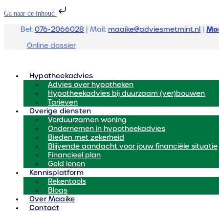
Ga naar de inhoud
Maa
Bel:
076-2066028
| Mail:
maaike@adviesmetmint.nl
|
Online dossier
Hypotheekadvies
Advies over hypotheken
Hypotheekadvies bij duurzaam (ver)bouwen
Tarieven
Overige diensten
Verduurzamen woning
Ondernemen in hypotheekadvies
Bieden met zekerheid
Blijvende aandacht voor jouw financiële situatie
Financieel plan
Geld lenen
Kennisplatform
Rekentools
Blogs
Over Maaike
Contact