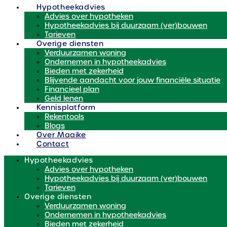
Hypotheekadvies
Advies over hypotheken
Hypotheekadvies bij duurzaam (ver)bouwen
Tarieven
Overige diensten
Verduurzamen woning
Ondernemen in hypotheekadvies
Bieden met zekerheid
Blijvende aandacht voor jouw financiële situatie
Financieel plan
Geld lenen
Kennisplatform
Rekentools
Blogs
Over Maaike
Contact
Hypotheekadvies
Advies over hypotheken
Hypotheekadvies bij duurzaam (ver)bouwen
Tarieven
Overige diensten
Verduurzamen woning
Ondernemen in hypotheekadvies
Bieden met zekerheid