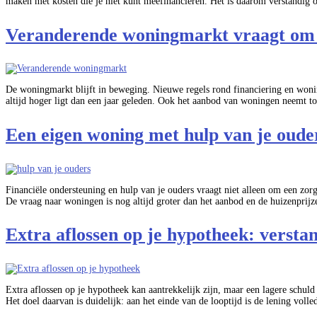
maken met kosten die je niet kunt meefinancieren. Het is daarom verstandig
Veranderende woningmarkt vraagt om
De woningmarkt blijft in beweging. Nieuwe regels rond financiering en woning
altijd hoger ligt dan een jaar geleden. Ook het aanbod van woningen neemt t
Een eigen woning met hulp van je oude
Financiële ondersteuning en hulp van je ouders vraagt niet alleen om een zo
De vraag naar woningen is nog altijd groter dan het aanbod en de huizenprij
Extra aflossen op je hypotheek: verstan
Extra aflossen op je hypotheek kan aantrekkelijk zijn, maar een lagere schuld
Het doel daarvan is duidelijk: aan het einde van de looptijd is de lening voll