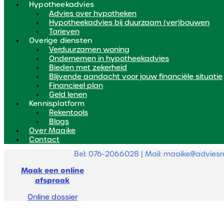
Hypotheekadvies
Advies over hypotheken
Hypotheekadvies bij duurzaam (ver)bouwen
Tarieven
Overige diensten
Verduurzamen woning
Ondernemen in hypotheekadvies
Bieden met zekerheid
Blijvende aandacht voor jouw financiële situatie
Financieel plan
Geld lenen
Kennisplatform
Rekentools
Blogs
Over Maaike
Contact
Bel: 076-2066028 | Mail: maaike@adviesm
Maak een online
afspraak
Online dossier