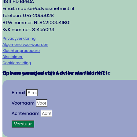
4811 HD BREDA
Email: maaike@adviesmetmint.nl
Telefoon: 076-2066028
BTW nummer: NL862100641B01
KvK nummer: 81456093
Privacyverklaring
Algemene voorwaarden
Klachtenprocedure
Disclaimer
Cookiemelding
Ontvang maandelijks de beste financiële
tips en weetjes van Advies met M.I.N.T.
E-mail
Voornaam
Achternaam
Verstuur