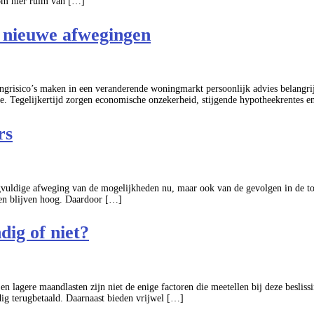
 om hier ruim van […]
 nieuwe afwegingen
risico’s maken in een veranderende woningmarkt persoonlijk advies belangrijker
oe. Tegelijkertijd zorgen economische onzekerheid, stijgende hypotheekrentes 
rs
rgvuldige afweging van de mogelijkheden nu, maar ook van de gevolgen in de toe
zen blijven hoog. Daardoor […]
dig of niet?
 en lagere maandlasten zijn niet de enige factoren die meetellen bij deze beslis
edig terugbetaald. Daarnaast bieden vrijwel […]