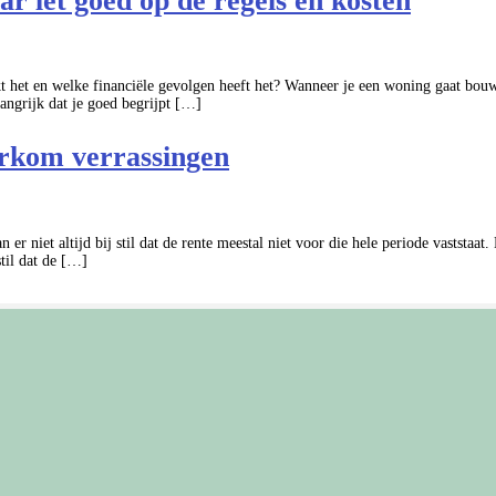
 let goed op de regels en kosten
het en welke financiële gevolgen heeft het? Wanneer je een woning gaat bouwe
angrijk dat je goed begrijpt […]
orkom verrassingen
 er niet altijd bij stil dat de rente meestal niet voor die hele periode vaststaa
stil dat de […]