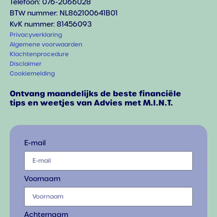
Telefoon: 076-2066028
BTW nummer: NL862100641B01
KvK nummer: 81456093
Privacyverklaring
Algemene voorwaarden
Klachtenprocedure
Disclaimer
Cookiemelding
Ontvang maandelijks de beste financiële
tips en weetjes van Advies met M.I.N.T.
E-mail
Voornaam
Achternaam