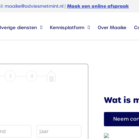
Maak een online afspraak
il:
maaike@adviesmetmint.nl
|
Overige diensten
Kennisplatform
Over Maaike
C
Wat is 
Neem con