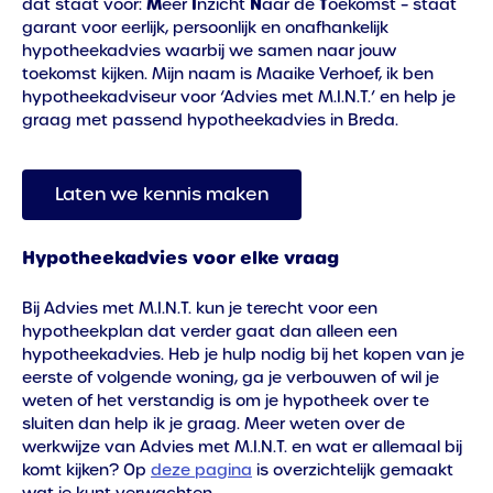
M
I
N
T
dat staat voor:
eer
nzicht
aar de
oekomst – staat
garant voor eerlijk, persoonlijk en onafhankelijk
hypotheekadvies waarbij we samen naar jouw
toekomst kijken. Mijn naam is Maaike Verhoef, ik ben
hypotheekadviseur voor ‘Advies met M.I.N.T.’ en help je
graag met passend hypotheekadvies in Breda.
Laten we kennis maken
Hypotheekadvies voor elke vraag
Bij Advies met M.I.N.T. kun je terecht voor een
hypotheekplan dat verder gaat dan alleen een
hypotheekadvies. Heb je hulp nodig bij het kopen van je
eerste of volgende woning, ga je verbouwen of wil je
weten of het verstandig is om je hypotheek over te
sluiten dan help ik je graag. Meer weten over de
werkwijze van Advies met M.I.N.T. en wat er allemaal bij
komt kijken? Op
deze pagina
is overzichtelijk gemaakt