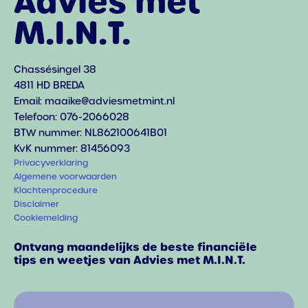
Advies met
M.I.N.T.
Chassésingel 38
4811 HD BREDA
Email: maaike@adviesmetmint.nl
Telefoon: 076-2066028
BTW nummer: NL862100641B01
KvK nummer: 81456093
Privacyverklaring
Algemene voorwaarden
Klachtenprocedure
Disclaimer
Cookiemelding
Ontvang maandelijks de beste financiële
tips en weetjes van Advies met M.I.N.T.