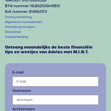
Telefoon: 076-2066028
BTW nummer: NL862100641B01
KvK nummer: 81456093
Privacyverklaring
Algemene voorwaarden
Klachtenprocedure
Disclaimer
Cookiemelding
Ontvang maandelijks de beste financiële
tips en weetjes van Advies met M.I.N.T.
E-mail
Voornaam
Achternaam