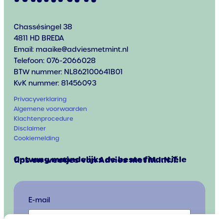
Chassésingel 38
4811 HD BREDA
Email: maaike@adviesmetmint.nl
Telefoon: 076-2066028
BTW nummer: NL862100641B01
KvK nummer: 81456093
Privacyverklaring
Algemene voorwaarden
Klachtenprocedure
Disclaimer
Cookiemelding
Ontvang maandelijks de beste financiële
tips en weetjes van Advies met M.I.N.T.
E-mail