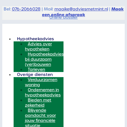
Maak
Bel:
076-2066028
| Mail:
maaike@adviesmetmint.nl
|
een online afspraak
Online dossier
Hypotheekadvies
Advies over
hypotheken
Hypotheekadvies
bij duurzaam
(ver)bouwen
Tarieven
Overige diensten
Verduurzamen
woning
Ondernemen in
hypotheekadvies
Bieden met
zekerheid
Blijvende
aandacht voor
jouw financiële
situatie