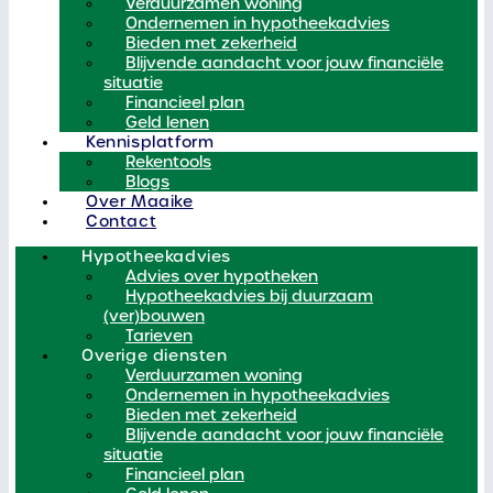
Verduurzamen woning
Ondernemen in hypotheekadvies
Bieden met zekerheid
Blijvende aandacht voor jouw financiële
situatie
Financieel plan
Geld lenen
Kennisplatform
Rekentools
Blogs
Over Maaike
Contact
Hypotheekadvies
Advies over hypotheken
Hypotheekadvies bij duurzaam
(ver)bouwen
Tarieven
Overige diensten
Verduurzamen woning
Ondernemen in hypotheekadvies
Bieden met zekerheid
Blijvende aandacht voor jouw financiële
situatie
Financieel plan