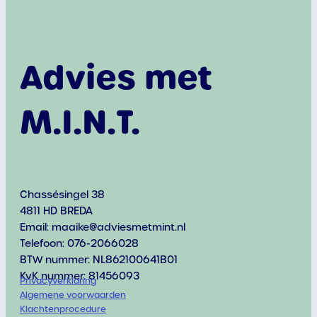
Advies met
M.I.N.T.
Chassésingel 38
4811 HD BREDA
Email: maaike@adviesmetmint.nl
Telefoon: 076-2066028
BTW nummer: NL862100641B01
KvK nummer: 81456093
Privacyverklaring
Algemene voorwaarden
Klachtenprocedure