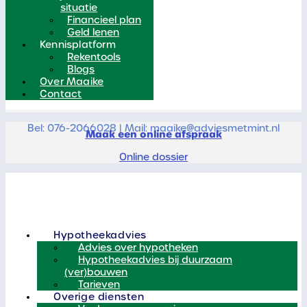
situatie
Financieel plan
Geld lenen
Kennisplatform
Rekentools
Blogs
Over Maaike
Contact
Bel: 076-2066028 | Mail: maaike@adviesmetmint.nl
Maak een online afspraak
Online dossier
Hypotheekadvies
Advies over hypotheken
Hypotheekadvies bij duurzaam
(ver)bouwen
Tarieven
Overige diensten