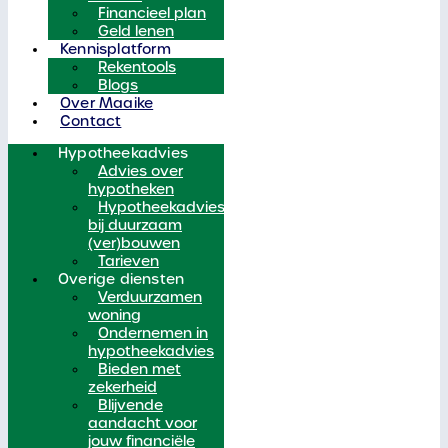
Financieel plan
Geld lenen
Kennisplatform
Rekentools
Blogs
Over Maaike
Contact
Hypotheekadvies
Advies over
hypotheken
Hypotheekadvies
bij duurzaam
(ver)bouwen
Tarieven
Overige diensten
Verduurzamen
woning
Ondernemen in
hypotheekadvies
Bieden met
zekerheid
Blijvende
aandacht voor
jouw financiële