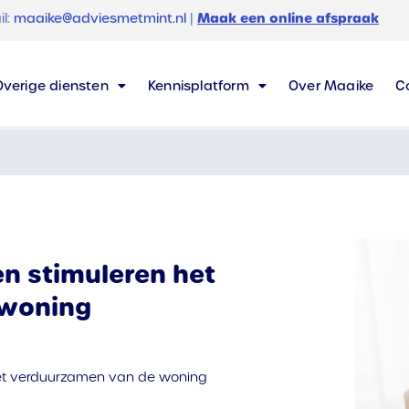
Maak een online afspraak
il:
maaike@adviesmetmint.nl
|
Overige diensten
Kennisplatform
Over Maaike
C
en stimuleren het
 woning
et verduurzamen van de woning