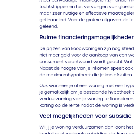
Meer eenvoudige maatregelen zijn onder m
tochtstrippen en het vervangen van gloeila
maar zeer nuttige en effectieve maatregele
gefinancierd. Voor de grotere uitgaven zie i
geleend.
Ruime financieringsmogelijkhede
De prijzen van koopwoningen zijn nog steed
niet meer geld voor de aankoop van een wo
consument verantwoord wordt geacht. Wat ver
Naast de hoogte van je inkomen speelt ook
de maximumhypotheek die je kan afsluiten.
Ook wanneer je al een woning met een hyp
je gemakkelijk om je bestaande hypotheek
verduurzaming van je woning te financieren.
korting op de rente nadat de woning is ver
Veel mogelijkheden voor subsidie
Wil jij je woning verduurzamen dan loont het 
landelijke of regionale subsidies zijn. Een 