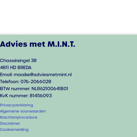
Advies met M.I.N.T.
Chassésingel 38
4811 HD BREDA
Email: maaike@adviesmetmint.nl
Telefoon: 076-2066028
BTW nummer: NL862100641B01
KvK nummer: 81456093
Privacyverklaring
Algemene voorwaarden
Klachtenprocedure
Disclaimer
Cookiemelding