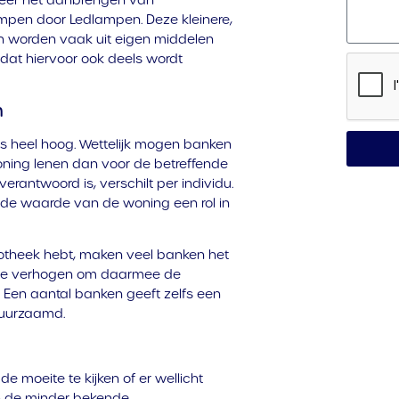
eer het aanbrengen van
mpen door Ledlampen. Deze kleinere,
n worden vaak uit eigen middelen
k dat hiervoor ook deels wordt
n
s heel hoog. Wettelijk mogen banken
ning lenen dan voor de betreffende
antwoord is, verschilt per individu.
 de waarde van de woning een rol in
otheek hebt, maken veel banken het
 te verhogen om daarmee de
 Een aantal banken geeft zelfs een
duurzaamd.
de moeite te kijken of er wellicht
van de minder bekende