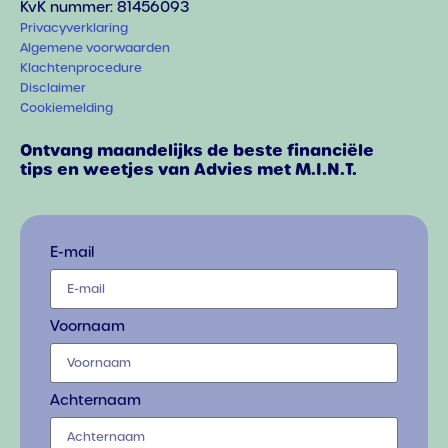
KvK nummer: 81456093
Privacyverklaring
Algemene voorwaarden
Klachtenprocedure
Disclaimer
Cookiemelding
Ontvang maandelijks de beste financiële
tips en weetjes van Advies met M.I.N.T.
E-mail
Voornaam
Achternaam