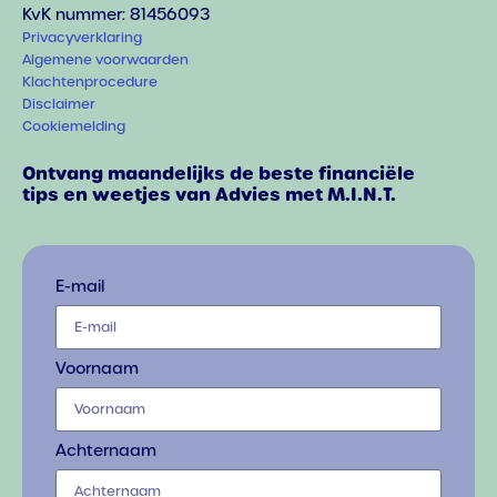
KvK nummer: 81456093
Privacyverklaring
Algemene voorwaarden
Klachtenprocedure
Disclaimer
Cookiemelding
Ontvang maandelijks de beste financiële
tips en weetjes van Advies met M.I.N.T.
E-mail
Voornaam
Achternaam