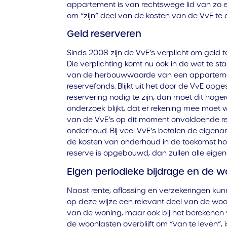
appartement is van rechtswege lid van zo ee
om “zijn” deel van de kosten van de VvE te 
Geld reserveren
Sinds 2008 zijn de VvE’s verplicht om geld t
Die verplichting komt nu ook in de wet te st
van de herbouwwaarde van een apparteme
reservefonds. Blijkt uit het door de VvE op
reservering nodig te zijn, dan moet dit hog
onderzoek blijkt, dat er rekening mee moet 
van de VvE’s op dit moment onvoldoende re
onderhoud. Bij veel VvE’s betalen de eigenar
de kosten van onderhoud in de toekomst h
reserve is opgebouwd, dan zullen alle eigen
Eigen periodieke bijdrage en de 
Naast rente, aflossing en verzekeringen ku
op deze wijze een relevant deel van de woo
van de woning, maar ook bij het berekenen
de woonlasten overblijft om “van te leven”, i