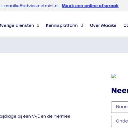
Maak een online afspraak
il:
maaike@adviesmetmint.nl
|
Overige diensten
Kennisplatform
Over Maaike
C
Nee
e bijdrage bij een VvE en de hiermee