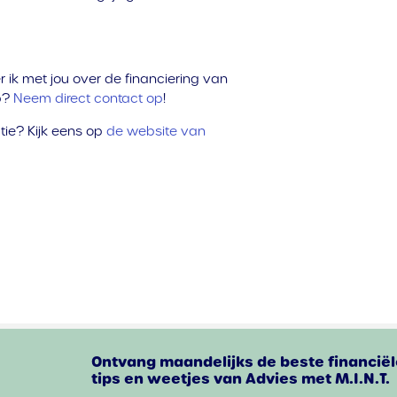
 ik met jou over de financiering van
p?
Neem direct contact op
!
ie? Kijk eens op
de website van
Ontvang maandelijks de beste financiël
tips en weetjes van Advies met M.I.N.T.