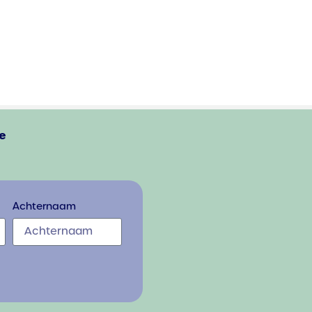
e
Achternaam