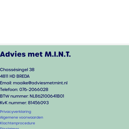
Advies met M.I.N.T.
Chassésingel 38
4811 HD BREDA
Email: maaike@adviesmetmint.nl
Telefoon: 076-2066028
BTW nummer: NL862100641B01
KvK nummer: 81456093
Privacyverklaring
Algemene voorwaarden
Klachtenprocedure