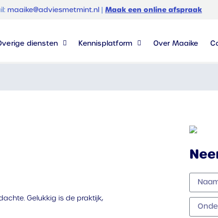
Maak een online afspraak
il:
maaike@adviesmetmint.nl
|
Overige diensten
Kennisplatform
Over Maaike
C
Nee
achte. Gelukkig is de praktijk,