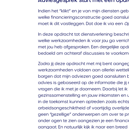
Adviesgesprek start met een opd
Indien het “klikt” en je van mijn diensten g
welke financieringsconstructie goed aansluit 
moet ik dit vastleggen. Dat doe ik via een
Op
In deze opdracht tot dienstverlening beschrij
welke werkzaamheden ik voor jou ga verrich
met jou heb afgesproken. Een dergelijke opdr
bedoeld om achteraf discussies te voorkom
Zodra jij deze opdracht met mij bent aangeg
werkzaamheden voldoen aan allerlei wettelij
borgen dat mijn adviezen goed aansluiten bij
advies is gebaseerd op de informatie die jij
vragen die ik met je doorneem. Daarbij let ik
gezinssamenstelling en jouw inkomsten en u
in de toekomst kunnen optreden zoals echtsc
arbeidsongeschiktheid of voortijdig overlij
geen “gezellige” onderwerpen om over te pra
onder ogen te zien aangezien je een financië
aangaat. En natuurlijk kijk ik naar een bre