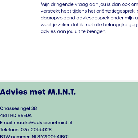
Mijn dringende vraag aan jou is dan ook om 
verstrekt hebt tijdens het oriëntatiegesprek,
daaropvolgend adviesgesprek onder mijn aa
weet je zeker dat ik met alle belangrijke g
advies aan jou uit te brengen.
Advies met M.I.N.T.
Chassésingel 38
4811 HD BREDA
Email: maaike@adviesmetmint.nl
Telefoon: 076-2066028
BTW nummer: NL862100641B01