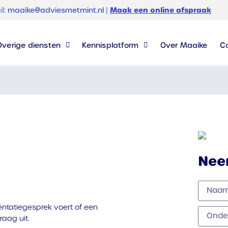
Maak een online afspraak
il:
maaike@adviesmetmint.nl
|
Overige diensten
Kennisplatform
Over Maaike
C
Nee
iëntatiegesprek voert of een
raag uit.