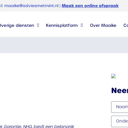
Maak een online afspraak
il:
maaike@adviesmetmint.nl
|
Overige diensten
Kennisplatform
Over Maaike
C
Nee
Garantie, NHG, biedt een belangrijk