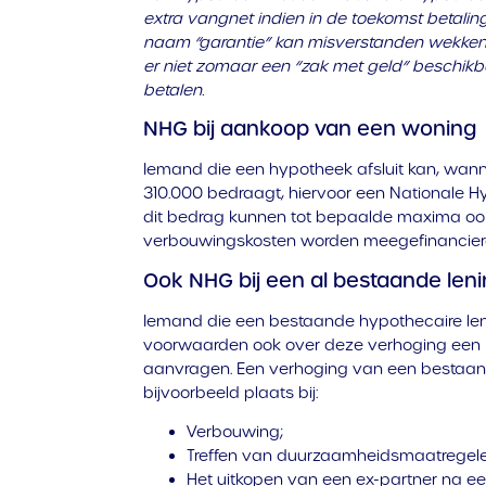
extra vangnet indien in de toekomst betali
naam “garantie” kan misverstanden wekken.
er niet zomaar een “zak met geld” beschik
betalen.
NHG bij aankoop van een woning
Iemand die een hypotheek afsluit kan, wa
310.000 bedraagt, hiervoor een Nationale H
dit bedrag kunnen tot bepaalde maxima oo
verbouwingskosten worden meegefinancier
Ook NHG bij een al bestaande len
Iemand die een bestaande hypothecaire len
voorwaarden ook over deze verhoging een 
aanvragen. Een verhoging van een bestaande
bijvoorbeeld plaats bij:
Verbouwing;
Treffen van duurzaamheidsmaatregele
Het uitkopen van een ex-partner na ee