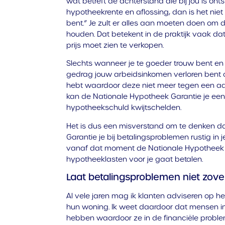
wat betreft de achterstand die bij jou is ont
hypotheekrente en aflossing, dan is het niet
bent.” Je zult er alles aan moeten doen om 
houden. Dat betekent in de praktijk vaak da
prijs moet zien te verkopen.
Slechts wanneer je te goeder trouw bent en 
gedrag jouw arbeidsinkomen verloren bent 
hebt waardoor deze niet meer tegen een aant
kan de Nationale Hypotheek Garantie je een
hypotheekschuld kwijtschelden.
Het is dus een misverstand om te denken d
Garantie je bij betalingsproblemen rustig in
vanaf dat moment de Nationale Hypotheek G
hypotheeklasten voor je gaat betalen.
Laat betalingsproblemen niet zov
Al vele jaren mag ik klanten adviseren op h
hun woning. Ik weet daardoor dat mensen 
hebben waardoor ze in de financiële prob