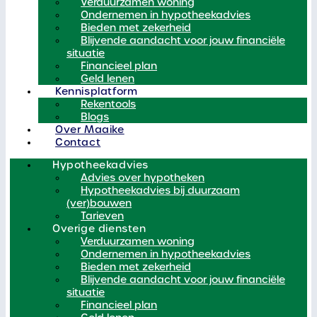
Verduurzamen woning
Ondernemen in hypotheekadvies
Bieden met zekerheid
Blijvende aandacht voor jouw financiële
situatie
Financieel plan
Geld lenen
Kennisplatform
Rekentools
Blogs
Over Maaike
Contact
Hypotheekadvies
Advies over hypotheken
Hypotheekadvies bij duurzaam
(ver)bouwen
Tarieven
Overige diensten
Verduurzamen woning
Ondernemen in hypotheekadvies
Bieden met zekerheid
Blijvende aandacht voor jouw financiële
situatie
Financieel plan