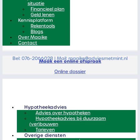
situatie
Financieel plan
Geld lenen
Kennisplatform
Rekentools
Blogs
Over Maaike
Contact
Bel: 076-2066028 | Mail: maaike@adviesmetmint.nl
Maak een online afspraak
Online dossier
Hypotheekadvies
Advies over hypotheken
Hypotheekadvies bij duurzaam
(ver)bouwen
Tarieven
Overige diensten