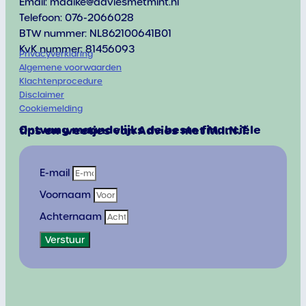
Email: maaike@adviesmetmint.nl
Telefoon: 076-2066028
BTW nummer: NL862100641B01
KvK nummer: 81456093
Privacyverklaring
Algemene voorwaarden
Klachtenprocedure
Disclaimer
Cookiemelding
Ontvang maandelijks de beste financiële
tips en weetjes van Advies met M.I.N.T.
E-mail
Voornaam
Achternaam
Verstuur