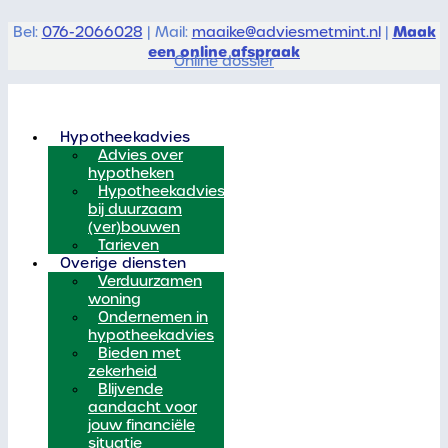
Maak
Bel:
076-2066028
| Mail:
maaike@adviesmetmint.nl
|
een online afspraak
Online dossier
Hypotheekadvies
Advies over
hypotheken
Hypotheekadvies
bij duurzaam
(ver)bouwen
Tarieven
Overige diensten
Verduurzamen
woning
Ondernemen in
hypotheekadvies
Bieden met
zekerheid
Blijvende
aandacht voor
jouw financiële
situatie