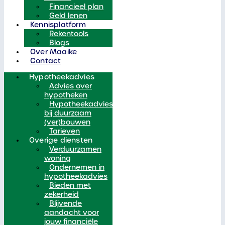
Financieel plan
Geld lenen
Kennisplatform
Rekentools
Blogs
Over Maaike
Contact
Hypotheekadvies
Advies over
hypotheken
Hypotheekadvies
bij duurzaam
(ver)bouwen
Tarieven
Overige diensten
Verduurzamen
woning
Ondernemen in
hypotheekadvies
Bieden met
zekerheid
Blijvende
aandacht voor
jouw financiële