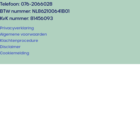
Telefoon: 076-2066028
BTW nummer: NL862100641B01
KvK nummer: 81456093
Privacyverklaring
Algemene voorwaarden
Klachtenprocedure
Disclaimer
Cookiemelding