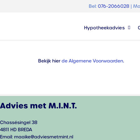
Bel:
076-2066028
| Ma
Hypotheekadvies
Bekijk hier
de Algemene Voorwaarden
.
Advies met M.I.N.T.
Chassésingel 38
4811 HD BREDA
Email: maaike@adviesmetmint.nl