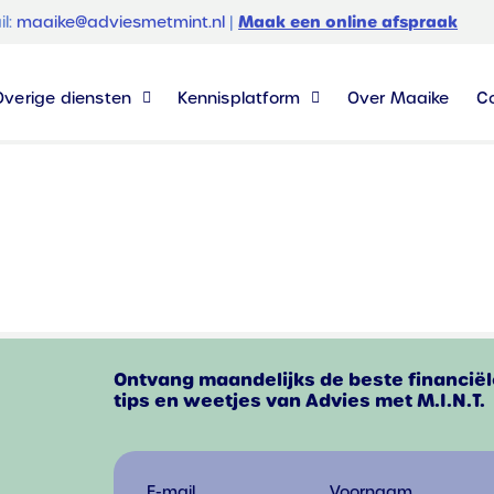
Maak een online afspraak
il:
maaike@adviesmetmint.nl
|
Overige diensten
Kennisplatform
Over Maaike
C
Ontvang maandelijks de beste financiël
tips en weetjes van Advies met M.I.N.T.
E-mail
Voornaam