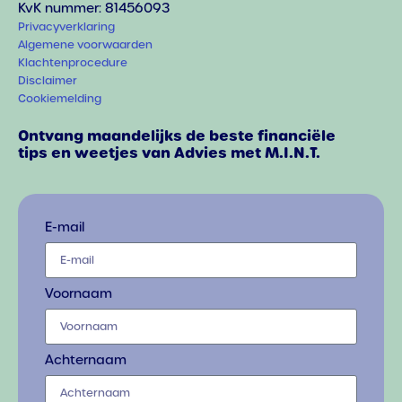
KvK nummer: 81456093
Privacyverklaring
Algemene voorwaarden
Klachtenprocedure
Disclaimer
Cookiemelding
Ontvang maandelijks de beste financiële
tips en weetjes van Advies met M.I.N.T.
E-mail
Voornaam
Achternaam