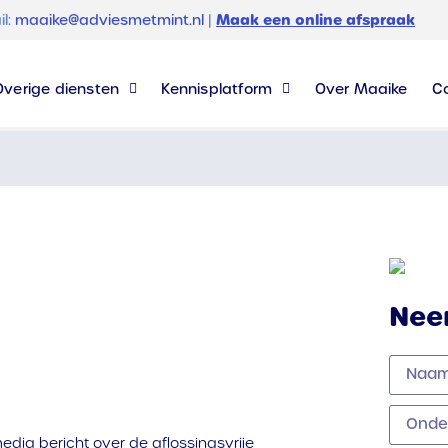
Maak een online afspraak
il:
maaike@adviesmetmint.nl
|
Overige diensten
Kennisplatform
Over Maaike
C
Nee
edia bericht over de aflossingsvrije